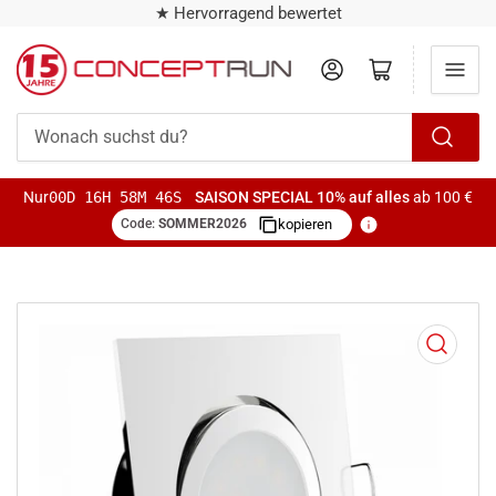
★ Hervorragend bewertet
Anmelden
Mini-Warenkorb öffnen
Wonach
suchst
Nur
00D 16H 58M 46S
SAISON SPECIAL
10% auf alles
ab 100 €
du?
Code:
SOMMER2026
kopieren