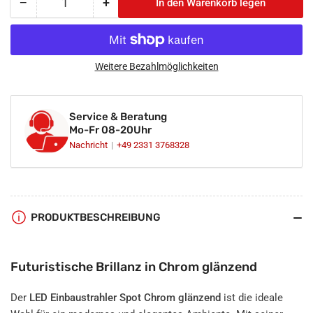
−
+
In den Warenkorb legen
Anzahl
Menge
Menge
reduzieren
erhöhen
für
für
LED
LED
Einbaustrahler
Einbaustrahler
Weitere Bezahlmöglichkeiten
Spot
Spot
Chrom
Chrom
glänzend
glänzend
Service & Beratung
eckig
eckig
Mo-Fr 08-20Uhr
30°
30°
Nachricht
+49 2331 3768328
schwenkbar
schwenkbar
Lochmaß
Lochmaß
Ø
Ø
68mm
68mm
-
-
PRODUKTBESCHREIBUNG
80mm
80mm
GU10
GU10
230V
230V
Futuristische Brillanz in Chrom glänzend
Der
LED Einbaustrahler Spot Chrom glänzend
ist die ideale