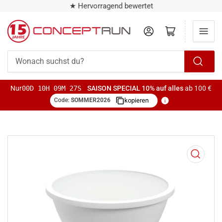
★ Hervorragend bewertet
Anmelden
Mini-Warenkorb öffnen
Wonach
suchst
Nur
00D 10H 09M 27S
SAISON SPECIAL
10% auf alles
ab 100 €
du?
Code:
SOMMER2026
kopieren