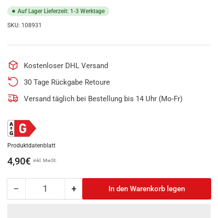
Auf Lager Lieferzeit: 1-3 Werktage
SKU:
108931
Kostenloser DHL Versand
30 Tage Rückgabe Retoure
Versand täglich bei Bestellung bis 14 Uhr (Mo-Fr)
Produktdatenblatt
Normaler
4,90€
inkl. MwSt.
Preis
−
+
In den Warenkorb legen
Anzahl
Menge
Menge
reduzieren
erhöhen
für
für