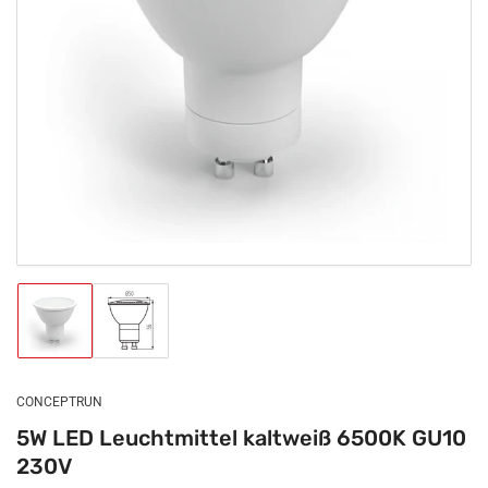
Medien
1
in
Modal
öffnen
Bild
Bild
in
in
Galerieansicht
Galerieansicht
1
2
laden
laden
CONCEPTRUN
5W LED Leuchtmittel kaltweiß 6500K GU10
230V