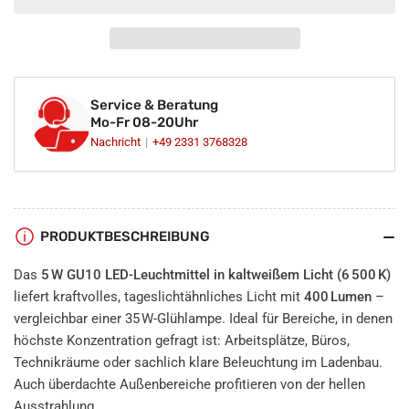
5W
5W
LED
LED
Leuchtmittel
Leuchtmittel
kaltweiß
kaltweiß
6500K
6500K
Service & Beratung
GU10
GU10
Mo-Fr 08-20Uhr
230V
230V
Nachricht
+49 2331 3768328
PRODUKTBESCHREIBUNG
Das
5 W GU10 LED-Leuchtmittel in kaltweißem Licht (6 500 K)
liefert kraftvolles, tageslichtähnliches Licht mit
400 Lumen
–
vergleichbar einer 35 W-Glühlampe. Ideal für Bereiche, in denen
höchste Konzentration gefragt ist: Arbeitsplätze, Büros,
Technikräume oder sachlich klare Beleuchtung im Ladenbau.
Auch überdachte Außenbereiche profitieren von der hellen
Ausstrahlung.