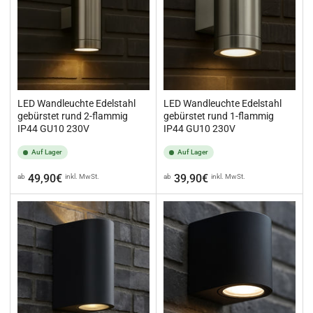
LED Wandleuchte Edelstahl
LED Wandleuchte Edelstahl
gebürstet rund 2-flammig
gebürstet rund 1-flammig
IP44 GU10 230V
IP44 GU10 230V
Auf Lager
Auf Lager
Normaler
Normaler
49,90€
39,90€
ab
inkl. MwSt.
ab
inkl. MwSt.
Preis
Preis