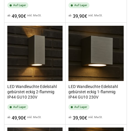
Auf Lager
Auf Lager
Normaler
Normaler
49,90€
39,90€
ab
inkl. MwSt.
ab
inkl. MwSt.
Preis
Preis
LED Wandleuchte Edelstahl
LED Wandleuchte Edelstahl
gebürstet eckig 2-flammig
gebürstet eckig 1-flammig
IP44 GU10 230V
IP44 GU10 230V
Auf Lager
Auf Lager
Normaler
Normaler
49,90€
39,90€
ab
inkl. MwSt.
ab
inkl. MwSt.
Preis
Preis