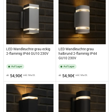
LED Wandleuchte grau eckig
LED Wandleuchte grau
2-flammig IP44 GU10 230V
halbrund 2-flammig IP44
GU10 230V
Auf Lager
Auf Lager
Normaler
Normaler
54,90€
54,90€
ab
inkl. MwSt.
ab
inkl. MwSt.
Preis
Preis