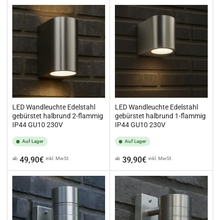
i
e
r
e
n
n
a
c
h
:
LED Wandleuchte Edelstahl
LED Wandleuchte Edelstahl
gebürstet halbrund 1-flammig
gebürstet halbrund 2-flammig
IP44 GU10 230V
IP44 GU10 230V
Auf Lager
Auf Lager
Normaler
Normaler
49,90€
39,90€
ab
inkl. MwSt.
ab
inkl. MwSt.
Preis
Preis