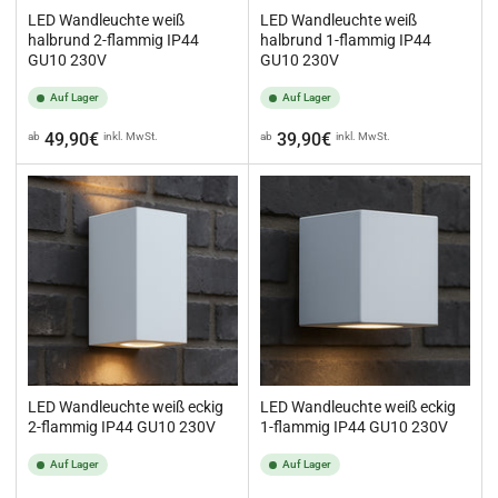
LED Wandleuchte weiß
LED Wandleuchte weiß
halbrund 2-flammig IP44
halbrund 1-flammig IP44
GU10 230V
GU10 230V
Auf Lager
Auf Lager
Normaler
Normaler
49,90€
39,90€
ab
inkl. MwSt.
ab
inkl. MwSt.
Preis
Preis
LED Wandleuchte weiß eckig
LED Wandleuchte weiß eckig
2-flammig IP44 GU10 230V
1-flammig IP44 GU10 230V
Auf Lager
Auf Lager