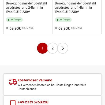
Bewegungsmelder Edelstahl
Bewegungsmelder Edelstahl
gebürstet rund 2-flammig
gebürstet rund 1-flammig
IP44 GU10 230V
IP44 GU10 230V
Auf Lager
Auf Lager
Normaler
Normaler
69,90€
69,90€
ab
inkl. MwSt.
ab
inkl. MwSt.
Preis
Preis
1
2
Kostenloser Versand
Wir versenden kostenlos bei Bestellungen innerhalb
Deutschlands
+49 2331 3768328