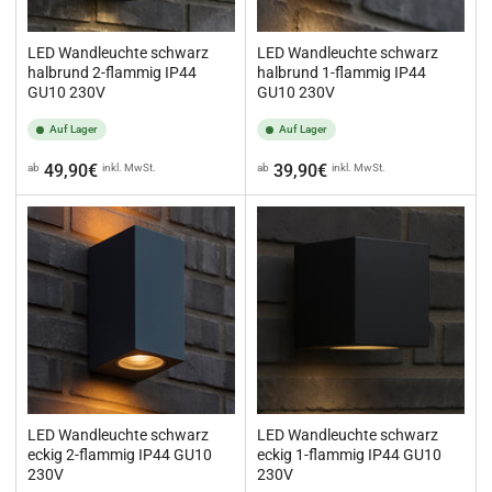
LED Wandleuchte schwarz
LED Wandleuchte schwarz
halbrund 2-flammig IP44
halbrund 1-flammig IP44
GU10 230V
GU10 230V
Auf Lager
Auf Lager
Normaler
Normaler
49,90€
39,90€
ab
inkl. MwSt.
ab
inkl. MwSt.
Preis
Preis
LED Wandleuchte schwarz
LED Wandleuchte schwarz
eckig 2-flammig IP44 GU10
eckig 1-flammig IP44 GU10
230V
230V