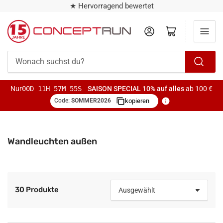
★ Hervorragend bewertet
Anmelden
Mini-Warenkorb öffnen
Wonach
suchst
Nur
00D 11H 57M 54S
SAISON SPECIAL
10% auf alles
ab 100 €
du?
Code:
SOMMER2026
kopieren
Wandleuchten außen
30 Produkte
S
o
r
t