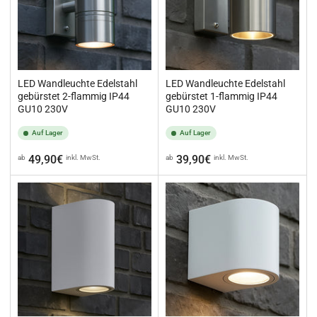
LED Wandleuchte Edelstahl
LED Wandleuchte Edelstahl
gebürstet 2-flammig IP44
gebürstet 1-flammig IP44
GU10 230V
GU10 230V
Auf Lager
Auf Lager
Normaler
Normaler
49,90€
39,90€
ab
inkl. MwSt.
ab
inkl. MwSt.
Preis
Preis