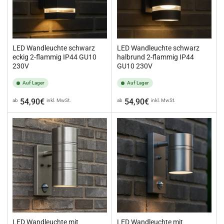
LED Wandleuchte schwarz
LED Wandleuchte schwarz
eckig 2-flammig IP44 GU10
halbrund 2-flammig IP44
230V
GU10 230V
Auf Lager
Auf Lager
Normaler
Normaler
54,90€
54,90€
ab
inkl. MwSt.
ab
inkl. MwSt.
Preis
Preis
LED Wandleuchte mit
LED Wandleuchte mit