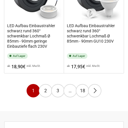
LED Aufbau Einbaustrahler
LED Aufbau Einbaustrahler
schwarz rund 360°
schwarz rund 360°
schwenkbar Lochmaß Ø
schwenkbar Lochmaß Ø
85mm - 90mm geringe
85mm - 90mm GU10 230V
Einbautiefe flach 230V
Auf Lager
Auf Lager
Normaler
Normaler
18,90€
17,95€
ab
inkl. MwSt.
ab
inkl. MwSt.
Preis
Preis
1
2
3
…
18