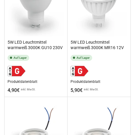
5W LED Leuchtmittel
5W LED Leuchtmittel
warmweiß 3000K GU10 230V
warmweiß 3000K MR16 12V
Auf Lager
Auf Lager
Produktdatenblatt
Produktdatenblatt
Normaler
Normaler
4,90€
5,90€
inkl. MwSt.
inkl. MwSt.
Preis
Preis