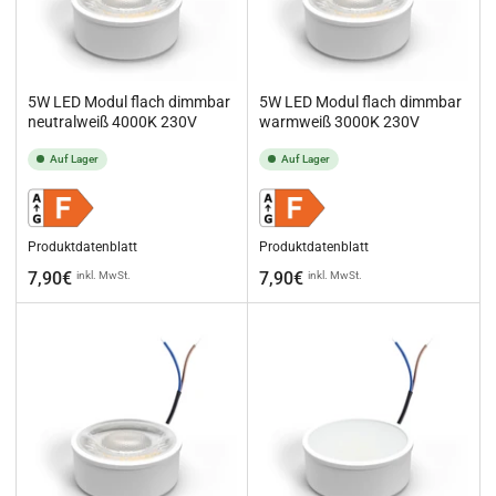
5W LED Modul flach dimmbar
5W LED Modul flach dimmbar
neutralweiß 4000K 230V
warmweiß 3000K 230V
Auf Lager
Auf Lager
Produktdatenblatt
Produktdatenblatt
Normaler
Normaler
7,90€
7,90€
inkl. MwSt.
inkl. MwSt.
Preis
Preis