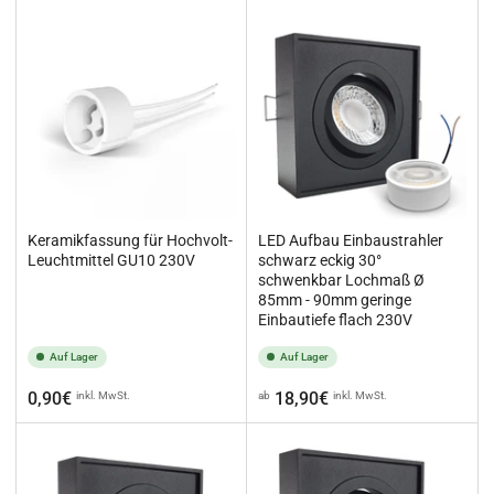
Keramikfassung für Hochvolt-
LED Aufbau Einbaustrahler
Leuchtmittel GU10 230V
schwarz eckig 30°
schwenkbar Lochmaß Ø
85mm - 90mm geringe
Einbautiefe flach 230V
Auf Lager
Auf Lager
Normaler
Normaler
0,90€
18,90€
inkl. MwSt.
ab
inkl. MwSt.
Preis
Preis