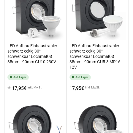
LED Aufbau Einbaustrahler
LED Aufbau Einbaustrahler
schwarz eckig 30°
schwarz eckig 30°
schwenkbar Lochmaß Ø
schwenkbar Lochmaß Ø
85mm - 90mm GU10 230V
85mm - 90mm GU5.3 MR16
12V
Auf Lager
Auf Lager
Normaler
Normaler
17,95€
17,95€
ab
inkl. MwSt.
inkl. MwSt.
Preis
Preis