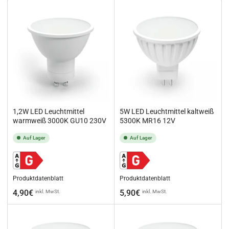
i
e
r
e
n
n
a
c
h
:
1,2W LED Leuchtmittel
5W LED Leuchtmittel kaltweiß
warmweiß 3000K GU10 230V
5300K MR16 12V
Auf Lager
Auf Lager
Produktdatenblatt
Produktdatenblatt
Normaler
Normaler
4,90€
5,90€
inkl. MwSt.
inkl. MwSt.
Preis
Preis