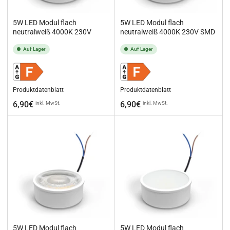
5W LED Modul flach
5W LED Modul flach
neutralweiß 4000K 230V
neutralweiß 4000K 230V SMD
Auf Lager
Auf Lager
Produktdatenblatt
Produktdatenblatt
Normaler
Normaler
6,90€
6,90€
inkl. MwSt.
inkl. MwSt.
Preis
Preis
5W LED Modul flach
5W LED Modul flach