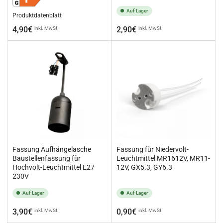
Auf Lager
Produktdatenblatt
Normaler
Normaler
4,90€
2,90€
inkl. MwSt.
inkl. MwSt.
Preis
Preis
Fassung Aufhängelasche
Fassung für Niedervolt-
Baustellenfassung für
Leuchtmittel MR1612V, MR11-
Hochvolt-Leuchtmittel E27
12V, GX5.3, GY6.3
230V
Auf Lager
Auf Lager
Normaler
Normaler
3,90€
0,90€
inkl. MwSt.
inkl. MwSt.
Preis
Preis