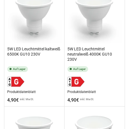
5W LED Leuchtmittel kaltweiß
5W LED Leuchtmittel
6500K GU10 230V
neutralweiß 4000K GU10
230V
Auf Lager
Auf Lager
Produktdatenblatt
Produktdatenblatt
Normaler
Normaler
4,90€
4,90€
inkl. MwSt.
inkl. MwSt.
Preis
Preis