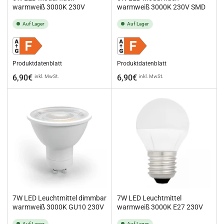
warmweiß 3000K 230V
warmweiß 3000K 230V SMD
Auf Lager
Auf Lager
Produktdatenblatt
Produktdatenblatt
Normaler
Normaler
6,90€
6,90€
inkl. MwSt.
inkl. MwSt.
Preis
Preis
7W LED Leuchtmittel dimmbar
7W LED Leuchtmittel
warmweiß 3000K GU10 230V
warmweiß 3000K E27 230V
Auf Lager
Auf Lager