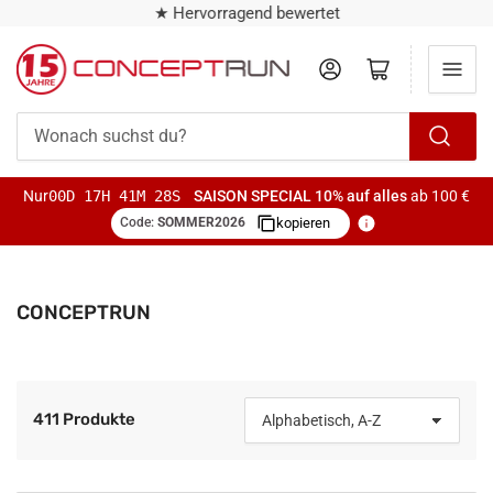
★ Hervorragend bewertet
Anmelden
Mini-Warenkorb öffnen
Wonach
suchst
Nur
00D 17H 41M 27S
SAISON SPECIAL
10% auf alles
ab 100 €
du?
Code:
SOMMER2026
kopieren
CONCEPTRUN
411 Produkte
S
o
r
t