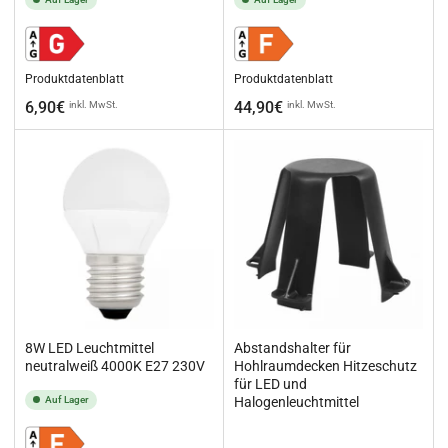
Produktdatenblatt
Produktdatenblatt
Normaler
Normaler
6,90€
44,90€
inkl. MwSt.
inkl. MwSt.
Preis
Preis
8W LED Leuchtmittel
Abstandshalter für
neutralweiß 4000K E27 230V
Hohlraumdecken Hitzeschutz
für LED und
Auf Lager
Halogenleuchtmittel