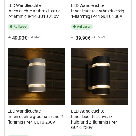
LED Wandleuchte
LED Wandleuchte
Innenleuchte anthrazit eckig
Innenleuchte anthrazit eckig
2-flammig IP44 GU10 230V
1-flammig IP44 GU10 230V
Auf Lager
Auf Lager
Normaler
Normaler
49,90€
39,90€
ab
inkl. MwSt.
ab
inkl. MwSt.
Preis
Preis
LED Wandleuchte
LED Wandleuchte
Innenleuchte grau halbrund 2-
Innenleuchte schwarz
flammig IP44 GU10 230V
halbrund 2-flammig IP44
GU10 230V