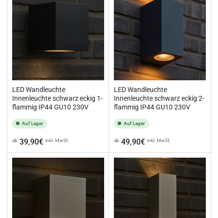
LED Wandleuchte
LED Wandleuchte
Innenleuchte schwarz eckig 1-
Innenleuchte schwarz eckig 2-
flammig IP44 GU10 230V
flammig IP44 GU10 230V
Auf Lager
Auf Lager
Normaler
Normaler
39,90€
49,90€
ab
inkl. MwSt.
ab
inkl. MwSt.
Preis
Preis