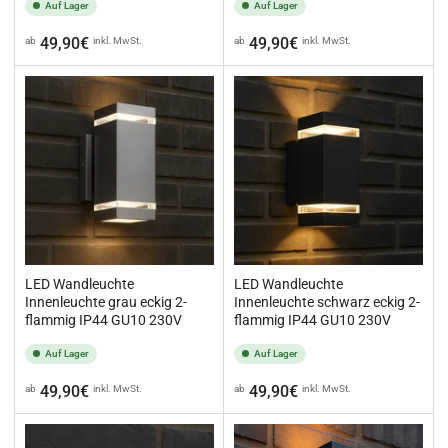
Auf Lager
Auf Lager
Normaler
Normaler
49,90€
49,90€
ab
inkl. MwSt.
ab
inkl. MwSt.
Preis
Preis
LED Wandleuchte
LED Wandleuchte
Innenleuchte grau eckig 2-
Innenleuchte schwarz eckig 2-
flammig IP44 GU10 230V
flammig IP44 GU10 230V
Auf Lager
Auf Lager
Normaler
Normaler
49,90€
49,90€
ab
inkl. MwSt.
ab
inkl. MwSt.
Preis
Preis