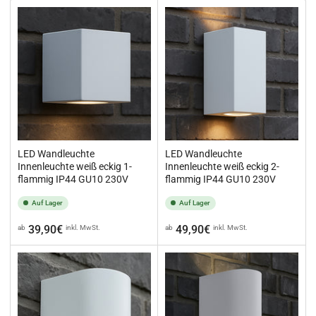
i
e
r
e
n
n
a
c
h
:
LED Wandleuchte
LED Wandleuchte
Innenleuchte weiß eckig 1-
Innenleuchte weiß eckig 2-
flammig IP44 GU10 230V
flammig IP44 GU10 230V
Auf Lager
Auf Lager
Normaler
Normaler
39,90€
49,90€
ab
inkl. MwSt.
ab
inkl. MwSt.
Preis
Preis