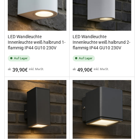
LED Wandleuchte
LED Wandleuchte
Innenleuchte weiß halbrund 1-
Innenleuchte weiß halbrund 2-
flammig IP44 GU10 230V
flammig IP44 GU10 230V
Auf Lager
Auf Lager
Normaler
Normaler
39,90€
49,90€
ab
inkl. MwSt.
ab
inkl. MwSt.
Preis
Preis