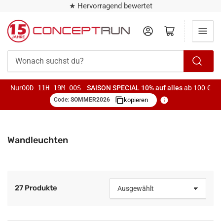
★ Hervorragend bewertet
Anmelden
Mini-Warenkorb öffnen
Wonach
suchst
Nur
00D 11H 18M 59S
SAISON SPECIAL
10% auf alles
ab 100 €
du?
Code:
SOMMER2026
kopieren
Wandleuchten
27 Produkte
S
o
r
t