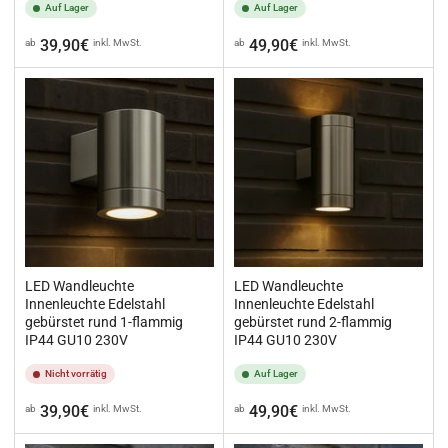
Auf Lager
Auf Lager
Normaler
Normaler
39,90€
49,90€
ab
inkl. MwSt.
ab
inkl. MwSt.
Preis
Preis
LED Wandleuchte
LED Wandleuchte
Innenleuchte Edelstahl
Innenleuchte Edelstahl
gebürstet rund 1-flammig
gebürstet rund 2-flammig
IP44 GU10 230V
IP44 GU10 230V
Nicht vorrätig
Auf Lager
Normaler
Normaler
39,90€
49,90€
ab
inkl. MwSt.
ab
inkl. MwSt.
Preis
Preis