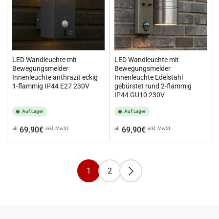
LED Wandleuchte mit
LED Wandleuchte mit
Bewegungsmelder
Bewegungsmelder
Innenleuchte anthrazit eckig
Innenleuchte Edelstahl
1-flammig IP44 E27 230V
gebürstet rund 2-flammig
IP44 GU10 230V
Auf Lager
Auf Lager
Normaler
Normaler
69,90€
69,90€
ab
inkl. MwSt.
ab
inkl. MwSt.
Preis
Preis
1
2