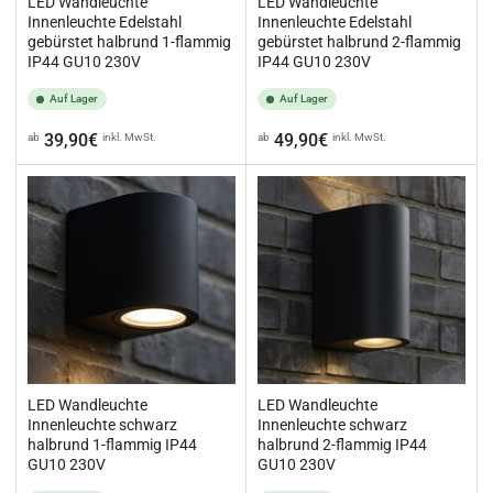
LED Wandleuchte
LED Wandleuchte
Innenleuchte Edelstahl
Innenleuchte Edelstahl
gebürstet halbrund 1-flammig
gebürstet halbrund 2-flammig
IP44 GU10 230V
IP44 GU10 230V
Auf Lager
Auf Lager
Normaler
Normaler
39,90€
49,90€
ab
inkl. MwSt.
ab
inkl. MwSt.
Preis
Preis
LED Wandleuchte
LED Wandleuchte
Innenleuchte schwarz
Innenleuchte schwarz
halbrund 1-flammig IP44
halbrund 2-flammig IP44
GU10 230V
GU10 230V