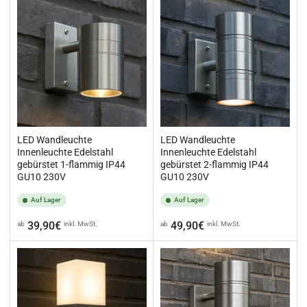
LED Wandleuchte
LED Wandleuchte
Innenleuchte Edelstahl
Innenleuchte Edelstahl
gebürstet 1-flammig IP44
gebürstet 2-flammig IP44
GU10 230V
GU10 230V
Auf Lager
Auf Lager
Normaler
Normaler
39,90€
49,90€
ab
inkl. MwSt.
ab
inkl. MwSt.
Preis
Preis