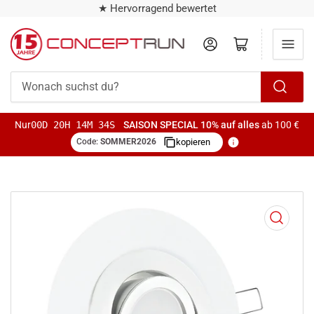
★ Hervorragend bewertet
Anmelden
Mini-Warenkorb öffnen
Wonach
suchst
Nur
00D 20H 14M 33S
SAISON SPECIAL
10% auf alles
ab 100 €
du?
Code:
SOMMER2026
kopieren