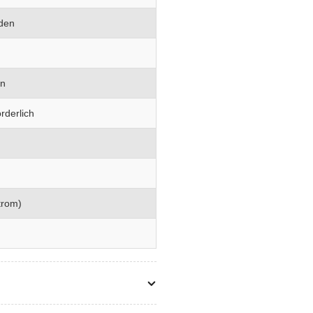
den
en
rderlich
trom)