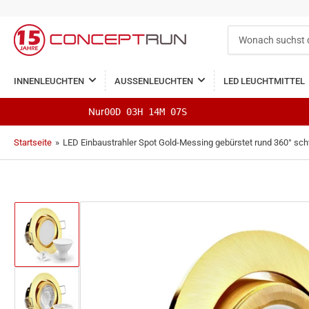
Wonach
suchst
du?
INNENLEUCHTEN
AUSSENLEUCHTEN
LED LEUCHTMITTEL
Nur
00D 03H 14M 06S
Startseite
»
LED Einbaustrahler Spot Gold-Messing gebürstet rund 360°
Bild
in
Galerieansicht
1
laden
Bild