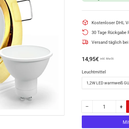
Kostenloser DHL V
30 Tage Rückgabe 
Versand täglich bei
Normaler
14,95€
inkl. MwSt.
Preis
Leuchtmittel
−
+
Anzahl
Menge
Me
reduzieren
erh
für
für
LED
LE