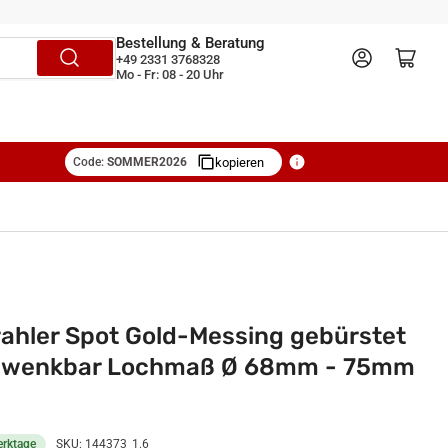
Bestellung & Beratung
Anmelden
Mini-Warenkorb öffnen
+49 2331 3768328
Mo - Fr: 08 - 20 Uhr
Code:
SOMMER2026
kopieren
ahler Spot Gold-Messing gebürstet
chwenkbar Lochmaß Ø 68mm - 75mm
erktage
SKU:
144373_1.6