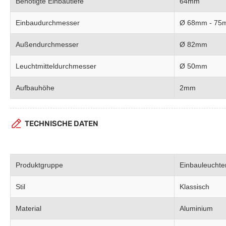
Benötigte Einbautiefe
64mm
Einbaudurchmesser
Ø 68mm - 75
Außendurchmesser
Ø 82mm
Leuchtmitteldurchmesser
Ø 50mm
Aufbauhöhe
2mm
TECHNISCHE DATEN
Produktgruppe
Einbauleuchte
Stil
Klassisch
Material
Aluminium