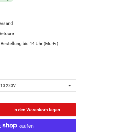
ersand
Retoure
 Bestellung bis 14 Uhr (Mo-Fr)
In den Warenkorb legen
nge
öhen
D