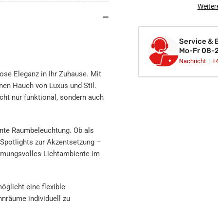
Einbaustrahler
Ein
Weiter
Spot
Spo
Gold-
Gol
Messing
Me
Service & 
gebürstet
geb
Mo-Fr 08-
rund
run
Nachricht
+
360°
360
tlose Eleganz in Ihr Zuhause. Mit
schwenkbar
sc
nen Hauch von Luxus und Stil.
Lochmaß
Lo
cht nur funktional, sondern auch
Ø
Ø
68mm
68
-
-
75mm
75
ente Raumbeleuchtung. Ob als
GU10
GU
 Spotlights zur Akzentsetzung –
230V
23
immungsvolles Lichtambiente im
glicht eine flexible
hnräume individuell zu