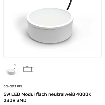
Medien
1
in
Modal
öffnen
Bild
Bild
in
in
Galerieansicht
Galerieansicht
1
2
laden
laden
CONCEPTRUN
5W LED Modul flach neutralweiß 4000K
230V SMD