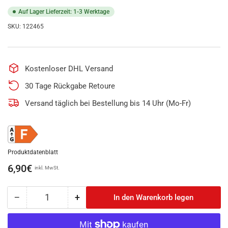
Auf Lager Lieferzeit: 1-3 Werktage
SKU:
122465
Kostenloser DHL Versand
30 Tage Rückgabe Retoure
Versand täglich bei Bestellung bis 14 Uhr (Mo-Fr)
Produktdatenblatt
Normaler
6,90€
inkl. MwSt.
Preis
−
+
In den Warenkorb legen
Anzahl
Menge
Menge
reduzieren
erhöhen
für
für