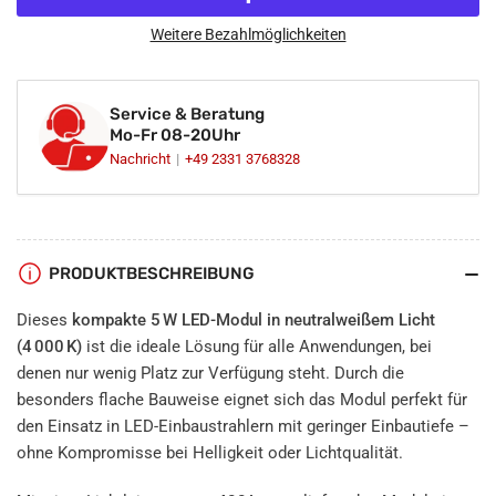
5W
5W
LED
LED
Weitere Bezahlmöglichkeiten
Modul
Modul
flach
flach
neutralweiß
neutralweiß
Service & Beratung
4000K
4000K
Mo-Fr 08-20Uhr
230V
230V
Nachricht
+49 2331 3768328
SMD
SMD
PRODUKTBESCHREIBUNG
Dieses
kompakte 5 W LED-Modul in neutralweißem Licht
(4 000 K)
ist die ideale Lösung für alle Anwendungen, bei
denen nur wenig Platz zur Verfügung steht. Durch die
besonders flache Bauweise eignet sich das Modul perfekt für
den Einsatz in LED-Einbaustrahlern mit geringer Einbautiefe –
ohne Kompromisse bei Helligkeit oder Lichtqualität.