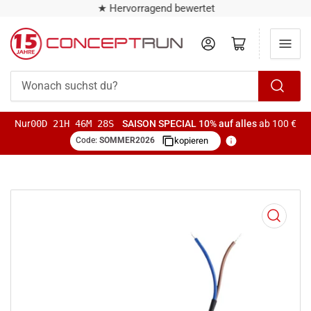
★ Hervorragend bewertet
Anmelden
Mini-Warenkorb öffnen
Wonach
suchst
Nur
00D 21H 46M 28S
SAISON SPECIAL
10% auf alles
ab 100 €
du?
Code:
SOMMER2026
kopieren