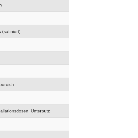
n
 (satiniert)
bereich
allationsdosen, Unterputz