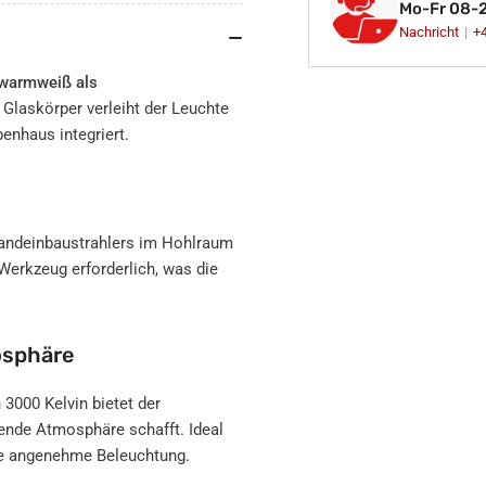
Mo-Fr 08-
eckig
eck
Nachricht
+
Stufenleuchte
Stu
Edelstahl
Ede
gebürstet
geb
 warmweiß als
12V
12
e Glaskörper verleiht der Leuchte
WB7
WB
penhaus integriert.
Wandeinbaustrahlers im Hohlraum
 Werkzeug erforderlich, was die
osphäre
 3000 Kelvin bietet der
ende Atmosphäre schafft. Ideal
ine angenehme Beleuchtung.