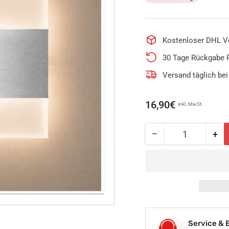
Kostenloser DHL V
30 Tage Rückgabe 
Versand täglich bei
Normaler
16,90€
inkl. MwSt.
Preis
−
+
Anzahl
Menge
Me
reduzieren
erh
für
für
LED
LE
Treppenbeleucht
Tre
Treppenlicht
Tre
warmweiß
wa
Wandeinbauleuch
Wan
Service & 
Wandeinbaustrahl
Wan