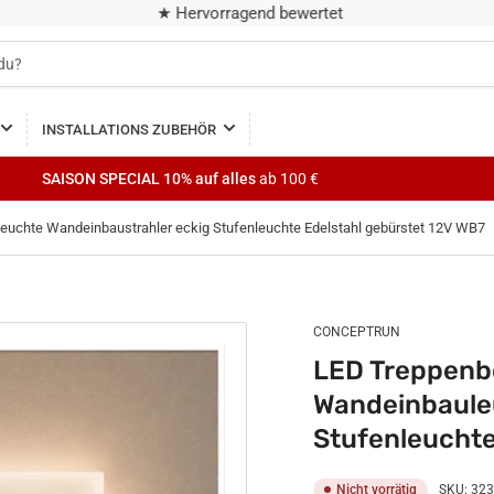
★ Hervorragend bewertet
INSTALLATIONS ZUBEHÖR
SAISON SPECIAL
10% auf alles
ab 100 €
chte Wandeinbaustrahler eckig Stufenleuchte Edelstahl gebürstet 12V WB7
CONCEPTRUN
LED Treppenb
Wandeinbaule
Stufenleuchte
Nicht vorrätig
SKU:
323