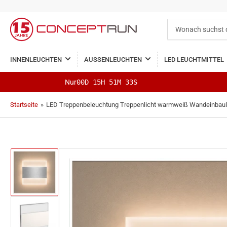
Wonach
suchst
du?
INNENLEUCHTEN
AUSSENLEUCHTEN
LED LEUCHTMITTEL
Nur
00D 15H 51M 32S
Startseite
»
LED Treppenbeleuchtung Treppenlicht warmweiß Wandeinbauleu
Bild
in
Galerieansicht
1
laden
Bild