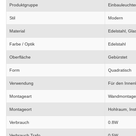
Produktgruppe
Einbauleuchte
Stil
Modern
Material
Edelstahl, Glas
Farbe / Optik
Edelstahl
Oberfläche
Gebürstet
Form
Quadratisch
Verwendung
Für den Innen
Montageart
Wandmontage
Montageort
Hohlraum, Inst
Verbrauch
0.8W
Verbrauch Trafo
0.5W