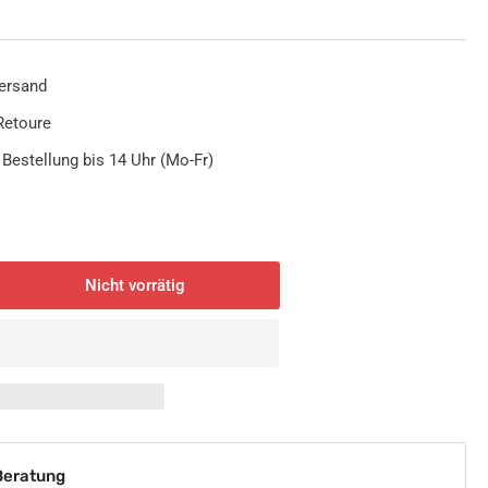
ersand
Retoure
 Bestellung bis 14 Uhr (Mo-Fr)
Nicht vorrätig
nge
öhen
D
ung
ppenbeleuchtung
ppenlicht
rmweiß
te
deinbauleuchte
Beratung
er
deinbaustrahler