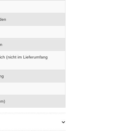
den
en
lich (nicht im Lieferumfang
ng
om)