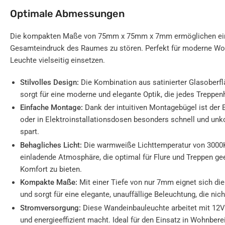
Optimale Abmessungen
Die kompakten Maße von 75mm x 75mm x 7mm ermöglichen ein
Gesamteindruck des Raumes zu stören. Perfekt für moderne Woh
Leuchte vielseitig einsetzen.
Stilvolles Design:
Die Kombination aus satinierter Glasoberf
sorgt für eine moderne und elegante Optik, die jedes Treppen
Einfache Montage:
Dank der intuitiven Montagebügel ist der
oder in Elektroinstallationsdosen besonders schnell und unk
spart.
Behagliches Licht:
Die warmweiße Lichttemperatur von 3000K 
einladende Atmosphäre, die optimal für Flure und Treppen gee
Komfort zu bieten.
Kompakte Maße:
Mit einer Tiefe von nur 7mm eignet sich di
und sorgt für eine elegante, unauffällige Beleuchtung, die nich
Stromversorgung:
Diese Wandeinbauleuchte arbeitet mit 12V 
und energieeffizient macht. Ideal für den Einsatz in Wohnber