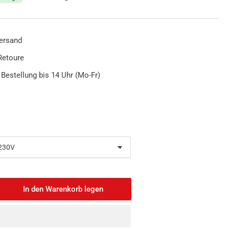
ersand
Retoure
 Bestellung bis 14 Uhr (Mo-Fr)
In den Warenkorb legen
nge
öhen
D