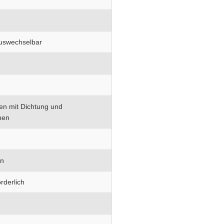
auswechselbar
en mit Dichtung und
men
en
rderlich