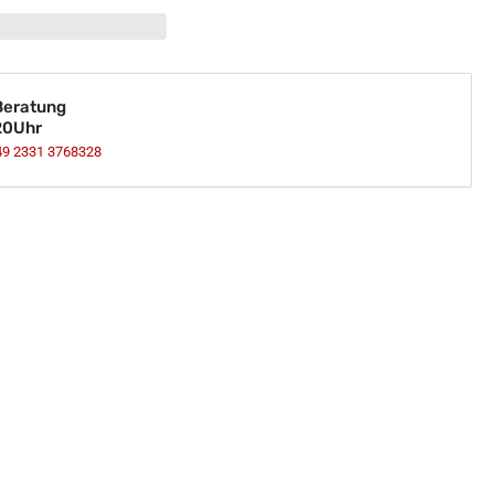
lerleuchte
geleuchte
enleuchte
tenleuchte
Beratung
hrazit
20Uhr
0mm
49 2331 3768328
ge
mp;
rasse
ndleuchte
4
10
0V