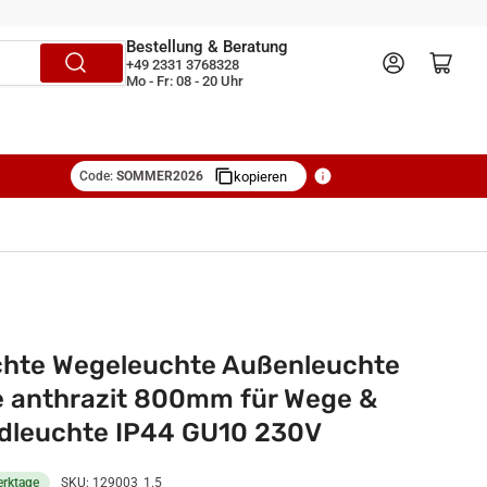
Bestellung & Beratung
Anmelden
Mini-Warenkorb öffnen
+49 2331 3768328
Mo - Fr: 08 - 20 Uhr
Code:
SOMMER2026
kopieren
uchte Wegeleuchte Außenleuchte
e anthrazit 800mm für Wege &
ndleuchte IP44 GU10 230V
erktage
SKU:
129003_1.5