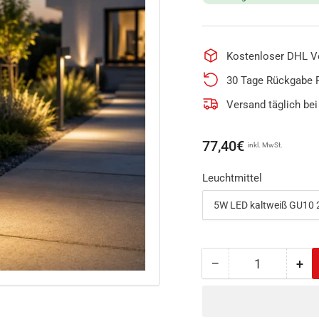
Kostenloser DHL V
30 Tage Rückgabe 
Versand täglich bei
Normaler
77,40€
inkl. MwSt.
Preis
Leuchtmittel
−
+
Anzahl
Menge
Me
reduzieren
erh
für
für
LED
LE