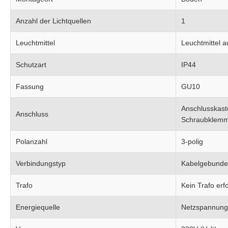
Anzahl der Lichtquellen
1
Leuchtmittel
Leuchtmittel 
Schutzart
IP44
Fassung
GU10
Anschlusskast
Anschluss
Schraubklem
Polanzahl
3-polig
Verbindungstyp
Kabelgebund
Trafo
Kein Trafo erfo
Energiequelle
Netzspannung