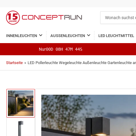
Wonach
suchst
du?
INNENLEUCHTEN
AUSSENLEUCHTEN
LED LEUCHTMITTEL
Nur
00D 08H 47M 43S
Startseite
»
LED Pollerleuchte Wegeleuchte Außenleuchte Gartenleuchte a
Bild
in
Galerieansicht
1
laden
Bild