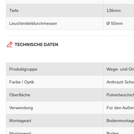
Tiefe
136mm
Leuchtmitteldurchmesser
Ø 50mm
TECHNISCHE DATEN
Produktgruppe
Wege- und Ori
Farbe / Optik
Anthrazit Sch
Oberfläche
Pulverbeschic
Verwendung
Für den Auße
Montageart
Bodenmontag
Montageort
Boden