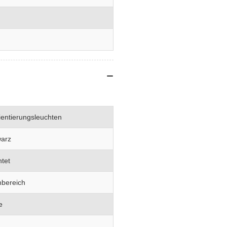
entierungsleuchten
warz
htet
nbereich
e