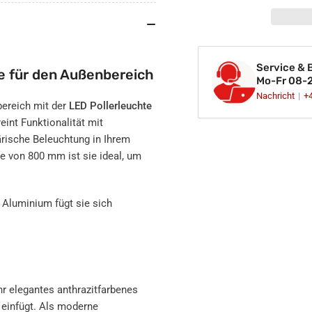
Pollerleuchte
Pol
Wegeleuchte
We
Außenleuchte
Auß
Gartenleuchte
Gar
Service & 
anthrazit
ant
e für den Außenbereich
Mo-Fr 08-
800mm
80
Nachricht
+
für
für
bereich mit der
LED Pollerleuchte
Wege
We
eint Funktionalität mit
&amp;
&a
rische Beleuchtung in Ihrem
Terrasse
Ter
Standleuchte
Sta
he von 800 mm ist sie ideal, um
IP44
IP4
GU10
GU
230V
23
Aluminium fügt sie sich
hr elegantes anthrazitfarbenes
 einfügt. Als moderne