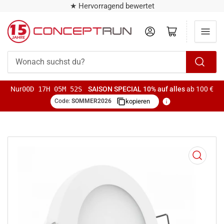
★ Hervorragend bewertet
Anmelden
Mini-Warenkorb öffnen
Wonach
suchst
Nur
00D 17H 05M 52S
SAISON SPECIAL
10% auf alles
ab 100 €
du?
Code:
SOMMER2026
kopieren