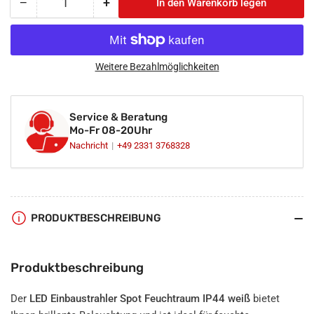
−
+
In den Warenkorb legen
Anzahl
Menge
Menge
reduzieren
erhöhen
für
für
LED
LED
Einbaustrahler
Einbaustrahler
Weitere Bezahlmöglichkeiten
Spot
Spot
Feuchtraum
Feuchtraum
IP44
IP44
Service & Beratung
weiß
weiß
Mo-Fr 08-20Uhr
rund
rund
Nachricht
+49 2331 3768328
Lochmaß
Lochmaß
Ø
Ø
60mm
60mm
-
-
75mm
75mm
PRODUKTBESCHREIBUNG
geringe
geringe
Einbautiefe
Einbautiefe
flach
flach
Produktbeschreibung
230V
230V
Der
LED Einbaustrahler Spot Feuchtraum IP44 weiß
bietet