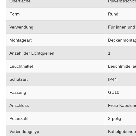
Oberfläche
Pulverbeschic
Form
Rund
Verwendung
Für innen und
Montageart
Deckenmonta
Anzahl der Lichtquellen
1
Leuchtmittel
Leuchtmittel 
Schutzart
IP44
Fassung
GU10
Anschluss
Freie Kabelen
Polanzahl
2-polig
Verbindungstyp
Kabelgebund