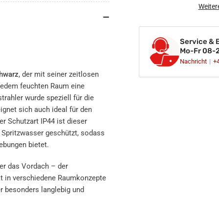
Einbaustrahler
Ein
Weiter
Spot
Spo
Feuchtraum
Fe
IP44
IP4
Service & 
schwarz
sch
Mo-Fr 08-
rund
run
Nachricht
+
Glas
Gla
chwarz
, der mit seiner zeitlosen
Lochmaß
Lo
 jedem feuchten Raum eine
Ø
Ø
rahler wurde speziell für die
60mm
60
-
-
net sich auch ideal für den
75mm
75
r Schutzart IP44 ist dieser
GU10
GU
 Spritzwasser geschützt, sodass
230V
23
ebungen bietet.
er das Vordach – der
ekt in verschiedene Raumkonzepte
er besonders langlebig und