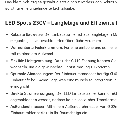
Das klare Schutzglas gewährleistet einen zuverlässigen Schutz 
sorgt für eine ungehinderte Lichtabgabe.
LED Spots 230V – Langlebige und Effizient
Robuste Bauweise:
Der Einbaustrahler ist aus langlebigem Mat
eleganten, pulverbeschichteten Oberfläche versehen.
Vormontierte Federklammern:
Für eine einfache und schnelle
mit minimalem Aufwand.
Flexible Lichtgestaltung:
Dank der GU10-Fassung können Sie d
wechseln, um die gewünschte Lichtstimmung zu kreieren.
Optimale Abmessungen:
Der Einbaudurchmesser beträgt Ø 
Einbautiefe bei 64mm liegt, was eine mühelose Integration i
ermöglicht.
Direkte Stromversorgung:
Der LED Einbaustrahler kann direk
angeschlossen werden, sodass kein zusätzlicher Transformat
Außendurchmesser:
Mit einem Außendurchmesser von Ø 82mm
Einbaustrahler perfekt in Ihr Raumdesign ein.