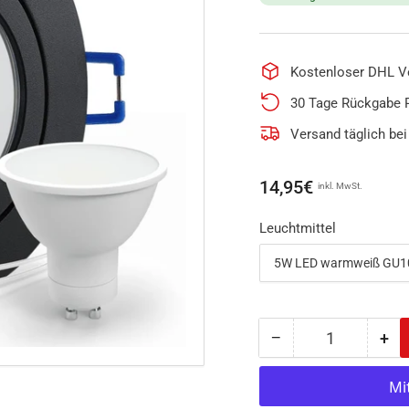
Kostenloser DHL V
30 Tage Rückgabe 
Versand täglich bei
Normaler
14,95€
inkl. MwSt.
Preis
Leuchtmittel
−
+
Anzahl
Menge
Me
reduzieren
erh
für
für
LED
LE