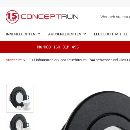
Wonach
suchst
du?
INNENLEUCHTEN
AUSSENLEUCHTEN
LED LEUCHTMITTEL
Nur
00D 16H 01M 48S
Startseite
»
LED Einbaustrahler Spot Feuchtraum IP44 schwarz rund Gla
Bild
in
Galerieansicht
1
laden
Bild