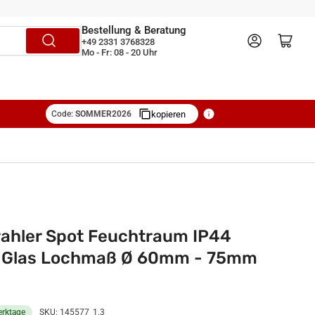
Bestellung & Beratung
Anmelden
Mini-Warenkorb öffnen
+49 2331 3768328
Mo - Fr: 08 - 20 Uhr
Code:
SOMMER2026
kopieren
rahler Spot Feuchtraum IP44
 Glas Lochmaß Ø 60mm - 75mm
erktage
SKU:
145577_1.3