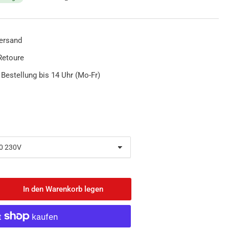
ersand
Retoure
 Bestellung bis 14 Uhr (Mo-Fr)
In den Warenkorb legen
nge
öhen
D