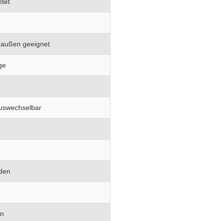
htet
 außen geeignet
ge
auswechselbar
den
en