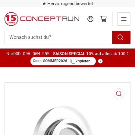
★ Hervorragend bewertet
Anmelden
Mini-Warenkorb öffnen
Wonach
suchst
Nur
00D 09H 06M 58S
SAISON SPECIAL
10% auf alles
ab 100 €
du?
Code:
SOMMER2026
kopieren