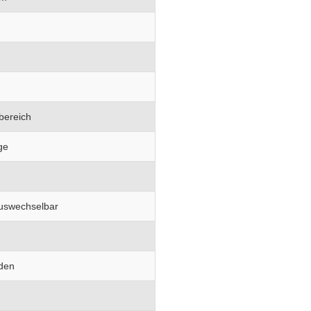
bereich
ge
auswechselbar
den