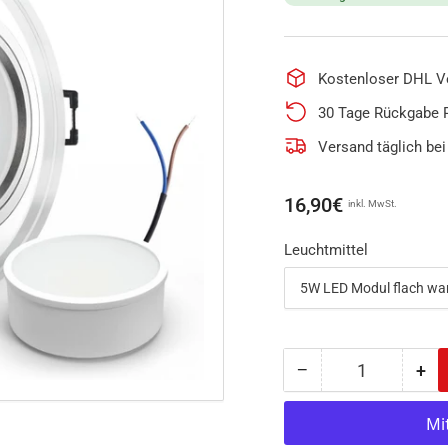
Kostenloser DHL V
30 Tage Rückgabe 
Versand täglich bei
Normaler
16,90€
inkl. MwSt.
Preis
Leuchtmittel
−
+
Anzahl
Menge
Me
reduzieren
erh
für
für
LED
LE