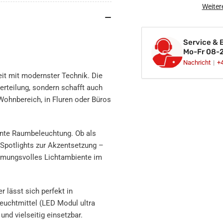
Einbaustrahler
Ein
Weiter
Spot
Spo
spiegelnd
spi
rund
run
Service & 
Glas
Gla
Mo-Fr 08-
Lochmaß
Lo
Nachricht
+
Ø
Ø
eit mit modernster Technik. Die
68mm
68
erteilung, sondern schafft auch
-
-
Wohnbereich, in Fluren oder Büros
75mm
75
geringe
ger
Einbautiefe
Ein
flach
fla
ente Raumbeleuchtung. Ob als
230V
23
 Spotlights zur Akzentsetzung –
immungsvolles Lichtambiente im
 lässt sich perfekt in
euchtmittel (LED Modul ultra
und vielseitig einsetzbar.