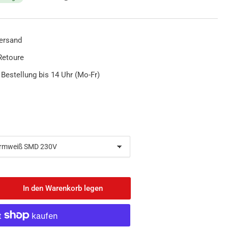
ersand
Retoure
 Bestellung bis 14 Uhr (Mo-Fr)
In den Warenkorb legen
nge
öhen
D