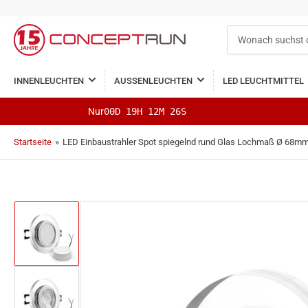
Wonach
suchst
du?
INNENLEUCHTEN
AUSSENLEUCHTEN
LED LEUCHTMITTEL
Nur
00D 19H 12M 26S
Startseite
»
LED Einbaustrahler Spot spiegelnd rund Glas Lochmaß Ø 68mm 
Bild
in
Galerieansicht
1
laden
Bild