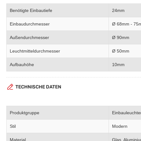
Benötigte Einbautiefe
24mm
Einbaudurchmesser
Ø 68mm - 75
Außendurchmesser
Ø 90mm
Leuchtmitteldurchmesser
Ø 50mm
Aufbauhöhe
10mm
TECHNISCHE DATEN
Produktgruppe
Einbauleuchte
Stil
Modern
Material
Glas, Alumini