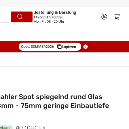
Bestellung & Beratung
Anmelden
Mini-Warenkorb öffnen
+49 2331 3768328
Mo - Fr: 08 - 20 Uhr
Code:
SOMMER2026
kopieren
ahler Spot spiegelnd rund Glas
mm - 75mm geringe Einbautiefe
erktage
SKU:
219442_1.14