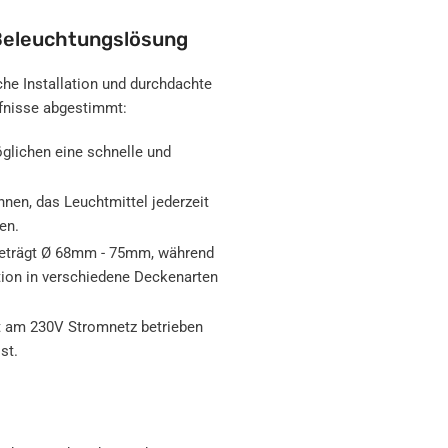
 Beleuchtungslösung
che Installation und durchdachte
rfnisse abgestimmt:
lichen eine schnelle und
hnen, das Leuchtmittel jederzeit
en.
eträgt Ø 68mm - 75mm, während
ation in verschiedene Deckenarten
t am 230V Stromnetz betrieben
st.