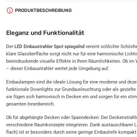
Bild
PRODUKTBESCHREIBUNG
in
Galerieansicht
7
laden
Eleganz und Funktionalität
Der
LED Einbaustrahler Spot spiegelnd
vereint schlichte Schönh
klare Glasoberfläche sorgt nicht nur für eine harmonische Lichtv
beeindruckende visuelle Effekte in Ihren Räumlichkeiten. Ob im 
– dieser Einbaustrahler wertet jede Umgebung auf.
Einbaulampen sind die ideale Lösung für eine moderne und dez
funktionale Downlights zur Grundausleuchtung oder als gezielte
sie fügen sich harmonisch in Decken ein und sorgen für ein st
gesamten Innenbereich.
Ob für abgehängte Decken oder Spanndecken: Der Deckenstrahler
verschiedene Raumkonzepte integrieren. Dank austauschbarer L
flach) ist er besonders durch seine geringe Einbautiefe kompakt 