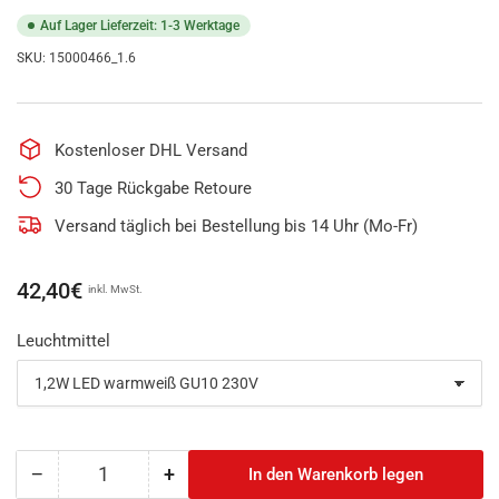
Auf Lager Lieferzeit: 1-3 Werktage
SKU:
15000466_1.6
Kostenloser DHL Versand
30 Tage Rückgabe Retoure
Versand täglich bei Bestellung bis 14 Uhr (Mo-Fr)
Normaler
42,40€
inkl. MwSt.
Preis
Leuchtmittel
−
+
In den Warenkorb legen
Anzahl
Menge
Menge