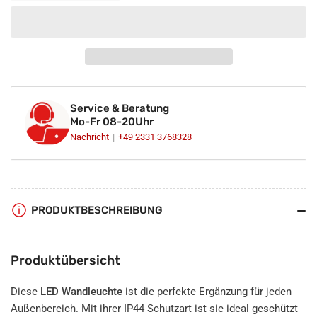
reduzieren
erhöhen
für
für
LED
LED
Wandleuchte
Wandleuchte
Edelstahl
Edelstahl
gebürstet
gebürstet
halbrund
halbrund
Service & Beratung
1-
1-
Mo-Fr 08-20Uhr
flammig
flammig
Nachricht
+49 2331 3768328
IP44
IP44
GU10
GU10
230V
230V
PRODUKTBESCHREIBUNG
Produktübersicht
Diese
LED Wandleuchte
ist die perfekte Ergänzung für jeden
Außenbereich. Mit ihrer IP44 Schutzart ist sie ideal geschützt