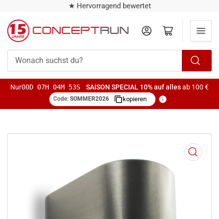
★ Hervorragend bewertet
Anmelden
Mini-Warenkorb öffnen
Wonach
suchst
Nur
00D 07H 04M 52S
SAISON SPECIAL
10% auf alles
ab 100 €
du?
Code:
SOMMER2026
kopieren