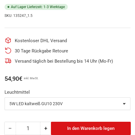
Auf Lager Lieferzeit: 1-3 Werktage
SKU:
135247_1.5
Kostenloser DHL Versand
30 Tage Rückgabe Retoure
Versand täglich bei Bestellung bis 14 Uhr (Mo-Fr)
Normaler
54,90€
inkl. MwSt.
Preis
Leuchtmittel
−
+
In den Warenkorb legen
Anzahl
Menge
Menge