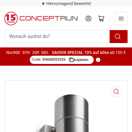
★ Hervorragend bewertet
Anmelden
Mini-Warenkorb öffnen
Wonach
suchst
Nur
00D 07H 16M 08S
SAISON SPECIAL
10% auf alles
ab 100 €
du?
Code:
SOMMER2026
kopieren