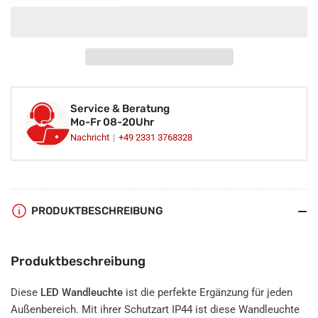
reduzieren
erhöhen
für
für
LED
LED
Wandleuchte
Wandleuchte
Edelstahl
Edelstahl
gebürstet
gebürstet
2-
2-
Service & Beratung
flammig
flammig
Mo-Fr 08-20Uhr
IP44
IP44
Nachricht
+49 2331 3768328
GU10
GU10
230V
230V
PRODUKTBESCHREIBUNG
Produktbeschreibung
Diese
LED Wandleuchte
ist die perfekte Ergänzung für jeden
Außenbereich. Mit ihrer Schutzart IP44 ist diese Wandleuchte