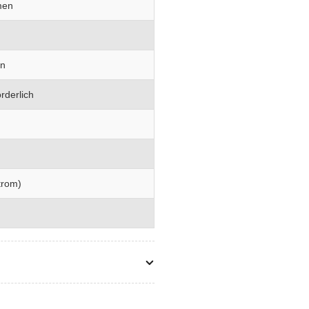
men
en
rderlich
trom)