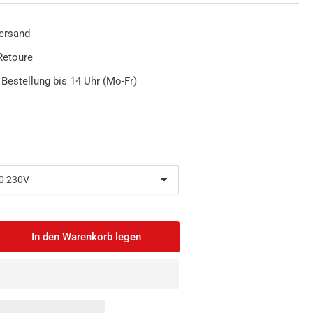
ersand
Retoure
 Bestellung bis 14 Uhr (Mo-Fr)
In den Warenkorb legen
nge
öhen
D
baustrahler