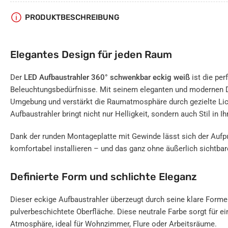
Bild
PRODUKTBESCHREIBUNG
in
Galerieansicht
7
laden
Elegantes Design für jeden Raum
Der
LED Aufbaustrahler 360° schwenkbar eckig weiß
ist die per
Beleuchtungsbedürfnisse. Mit seinem eleganten und modernen D
Umgebung und verstärkt die Raumatmosphäre durch gezielte Lic
Aufbaustrahler bringt nicht nur Helligkeit, sondern auch Stil in I
Dank der runden Montageplatte mit Gewinde lässt sich der Aufp
komfortabel installieren – und das ganz ohne äußerlich sichtb
Definierte Form und schlichte Eleganz
Dieser eckige Aufbaustrahler überzeugt durch seine klare Form
pulverbeschichtete Oberfläche. Diese neutrale Farbe sorgt für ei
Atmosphäre, ideal für Wohnzimmer, Flure oder Arbeitsräume.