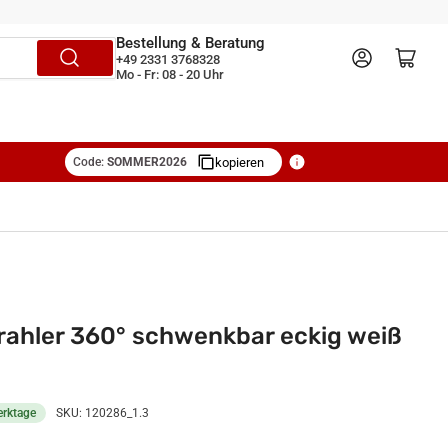
Bestellung & Beratung
Anmelden
Mini-Warenkorb öffnen
+49 2331 3768328
Mo - Fr: 08 - 20 Uhr
Code:
SOMMER2026
kopieren
ahler 360° schwenkbar eckig weiß
erktage
SKU:
120286_1.3