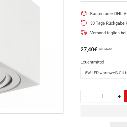
Kostenloser DHL V
30 Tage Rückgabe 
Versand täglich bei
Normaler
27,40€
inkl. MwSt.
Preis
Leuchtmittel
−
+
Anzahl
Menge
Me
reduzieren
erh
für
für
LED
LE
Aufbaustrahler
Auf