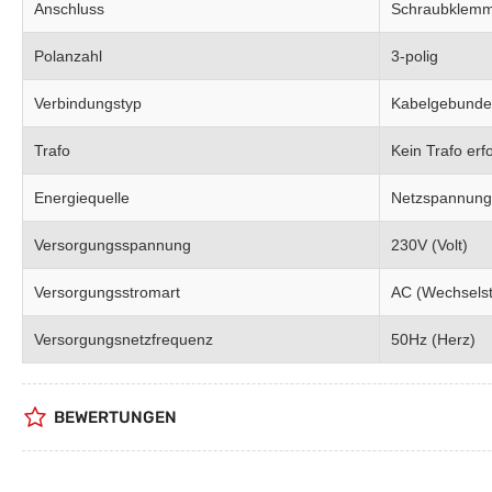
Anschluss
Schraubklem
Polanzahl
3-polig
Verbindungstyp
Kabelgebund
Trafo
Kein Trafo erfo
Energiequelle
Netzspannung
Versorgungsspannung
230V (Volt)
Versorgungsstromart
AC (Wechsels
Versorgungsnetzfrequenz
50Hz (Herz)
BEWERTUNGEN