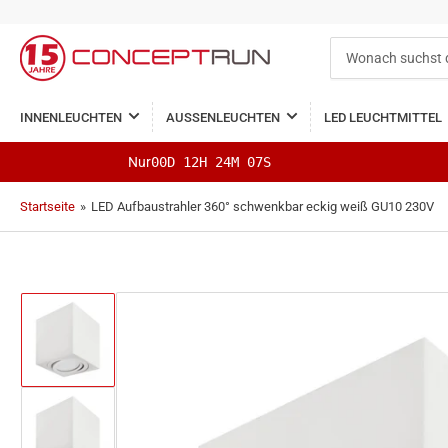
Wonach
suchst
du?
INNENLEUCHTEN
AUSSENLEUCHTEN
LED LEUCHTMITTEL
Nur
00D 12H 24M 06S
Startseite
»
LED Aufbaustrahler 360° schwenkbar eckig weiß GU10 230V
Bild
in
Galerieansicht
1
laden
Bild