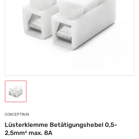
Medien
1
in
Modal
öffnen
Bild
in
Galerieansicht
1
laden
CONCEPTRUN
Lüsterklemme Betätigungshebel 0,5-
2,5mm² max. 8A