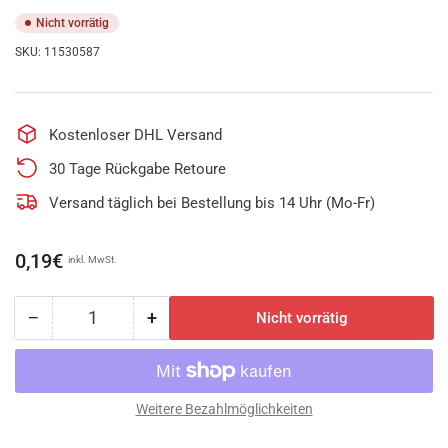
Nicht vorrätig
SKU:
11530587
Kostenloser DHL Versand
30 Tage Rückgabe Retoure
Versand täglich bei Bestellung bis 14 Uhr (Mo-Fr)
Normaler
0,19€
inkl. MwSt.
Preis
−
+
Nicht vorrätig
Anzahl
Menge
Menge
reduzieren
erhöhen
für
für
Lüsterklemme
Lüsterklemme
Betätigungshebel
Betätigungshebel
Weitere Bezahlmöglichkeiten
0,5-
0,5-